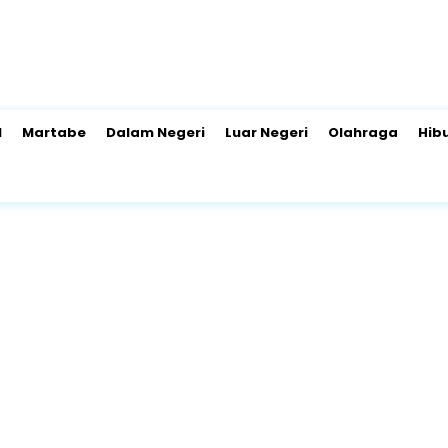
l
Martabe
Dalam Negeri
Luar Negeri
Olahraga
Hib