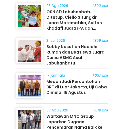
03 Agu 2026
1.390 kali
OSN SD Labuhanbatu
Ditutup, Ciello Situngkir
Juara Matematika, Sultan
Khadafi Juara IPA dan
Timothy Rangkuti Juara IPS
31 Jul 2026
1.359 kali
Bobby Nasution Hadiahi
Rumah dan Beasiswa Juara
Dunia ASMC Asal
Labuhanbatu
17 jam lalu
1.037 kali
Medan Jadi Percontohan
BRT di Luar Jakarta, Uji Coba
Dimulai 18 Agustus
03 Agu 2026
1.019 kali
Wartawan MNC Group
Laporkan Dugaan
Pencemaran Nama Baik ke