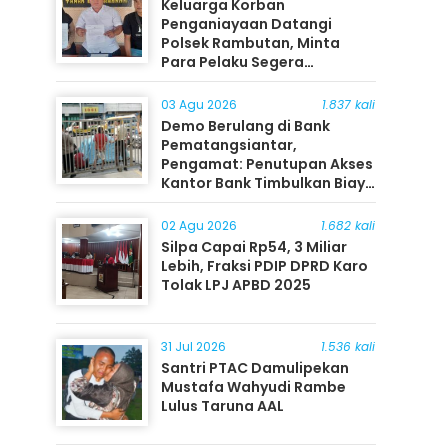
Keluarga Korban
Penganiayaan Datangi
Polsek Rambutan, Minta
Para Pelaku Segera
Ditangkap
03 Agu 2026
1.837 kali
Demo Berulang di Bank
Pematangsiantar,
Pengamat: Penutupan Akses
Kantor Bank Timbulkan Biaya
Ekonomi bagi Masyarakat
02 Agu 2026
1.682 kali
Silpa Capai Rp54, 3 Miliar
Lebih, Fraksi PDIP DPRD Karo
Tolak LPJ APBD 2025
31 Jul 2026
1.536 kali
Santri PTAC Damulipekan
Mustafa Wahyudi Rambe
Lulus Taruna AAL