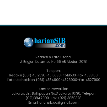
Redaksi &Tata Usaha:
Jl Brigjen Katamso No 66 AB Medan 20151
Telepon:
Redaksi (061) 4512530-4516530-4518530-Fax 4538150
Tata Usaha/Iklan (061) 4554900-4528900-Fax 4527900
Kantor Perwakilan
Jakarta: Jln. Balikpapan No.3 Jakarta 10130, Telepon
(021)3847909-Fax: (021) 3850328
Emai:hariansib.co@gmail.com