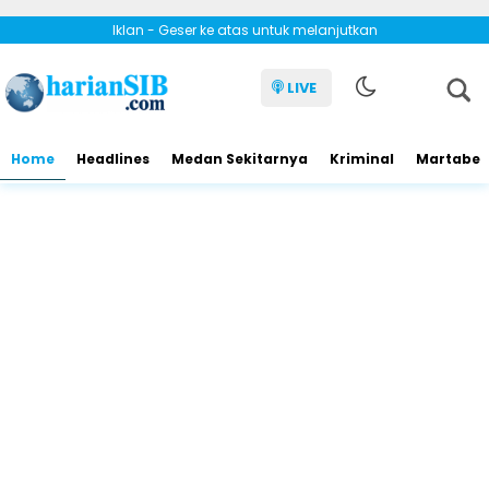
Iklan - Geser ke atas untuk melanjutkan
LIVE
Home
Headlines
Medan Sekitarnya
Kriminal
Martabe