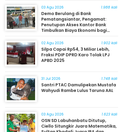
03 Agu 2026
1.988 kali
Demo Berulang di Bank
Pematangsiantar, Pengamat:
Penutupan Akses Kantor Bank
Timbulkan Biaya Ekonomi bagi
Masyarakat
02 Agu 2026
1.902 kali
Silpa Capai Rp54, 3 Miliar Lebih,
Fraksi PDIP DPRD Karo Tolak LPJ
APBD 2025
31 Jul 2026
1.748 kali
Santri PTAC Damulipekan Mustafa
Wahyudi Rambe Lulus Taruna AAL
03 Agu 2026
1.623 kali
OSN SD Labuhanbatu Ditutup,
Ciello Situngkir Juara Matematika,
Sultan Khadafi Juara IPA dan