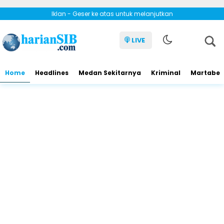
Iklan - Geser ke atas untuk melanjutkan
LIVE
Home
Headlines
Medan Sekitarnya
Kriminal
Martabe