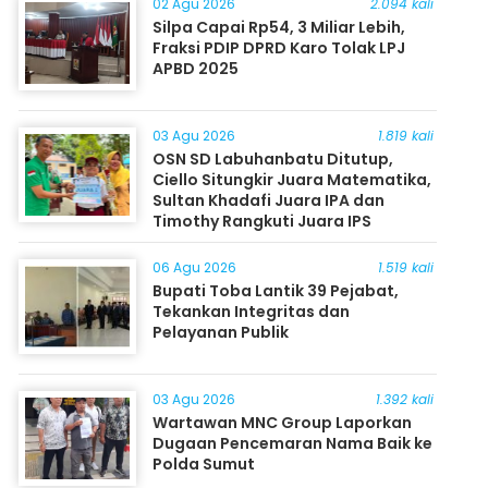
02 Agu 2026
2.094 kali
Silpa Capai Rp54, 3 Miliar Lebih,
Fraksi PDIP DPRD Karo Tolak LPJ
APBD 2025
03 Agu 2026
1.819 kali
OSN SD Labuhanbatu Ditutup,
Ciello Situngkir Juara Matematika,
Sultan Khadafi Juara IPA dan
Timothy Rangkuti Juara IPS
06 Agu 2026
1.519 kali
Bupati Toba Lantik 39 Pejabat,
Tekankan Integritas dan
Pelayanan Publik
03 Agu 2026
1.392 kali
Wartawan MNC Group Laporkan
Dugaan Pencemaran Nama Baik ke
Polda Sumut