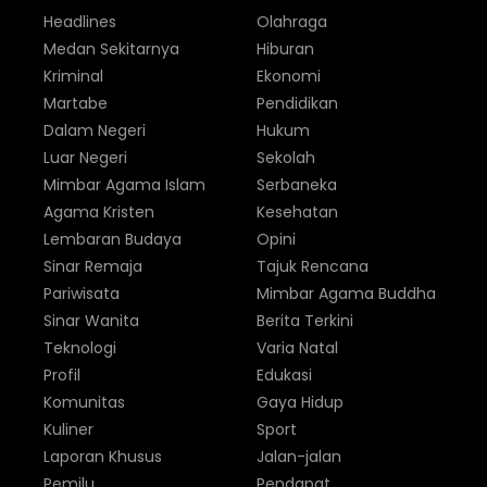
Headlines
Olahraga
Medan Sekitarnya
Hiburan
Kriminal
Ekonomi
Martabe
Pendidikan
Dalam Negeri
Hukum
Luar Negeri
Sekolah
Mimbar Agama Islam
Serbaneka
Agama Kristen
Kesehatan
Lembaran Budaya
Opini
Sinar Remaja
Tajuk Rencana
Pariwisata
Mimbar Agama Buddha
Sinar Wanita
Berita Terkini
Teknologi
Varia Natal
Profil
Edukasi
Komunitas
Gaya Hidup
Kuliner
Sport
Laporan Khusus
Jalan-jalan
Pemilu
Pendapat