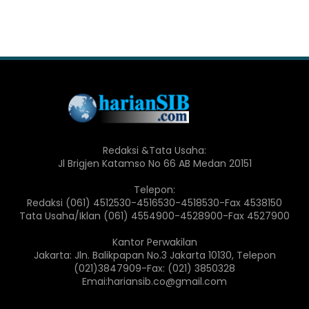
Redaksi &Tata Usaha:
Jl Brigjen Katamso No 66 AB Medan 20151
Telepon:
Redaksi (061) 4512530-4516530-4518530-Fax 4538150
Tata Usaha/Iklan (061) 4554900-4528900-Fax 4527900
Kantor Perwakilan
Jakarta: Jln. Balikpapan No.3 Jakarta 10130, Telepon
(021)3847909-Fax: (021) 3850328
Emai:hariansib.co@gmail.com