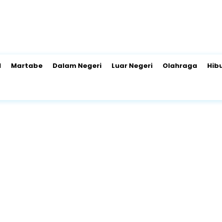
l
Martabe
Dalam Negeri
Luar Negeri
Olahraga
Hib