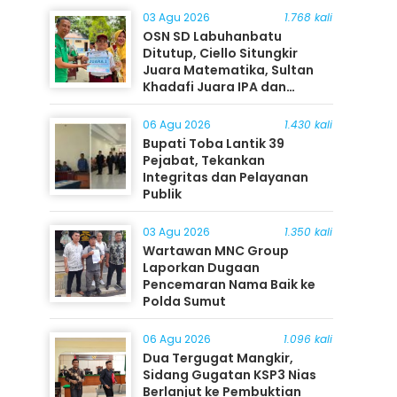
03 Agu 2026
1.768 kali
OSN SD Labuhanbatu
Ditutup, Ciello Situngkir
Juara Matematika, Sultan
Khadafi Juara IPA dan
Timothy Rangkuti Juara IPS
06 Agu 2026
1.430 kali
Bupati Toba Lantik 39
Pejabat, Tekankan
Integritas dan Pelayanan
Publik
03 Agu 2026
1.350 kali
Wartawan MNC Group
Laporkan Dugaan
Pencemaran Nama Baik ke
Polda Sumut
06 Agu 2026
1.096 kali
Dua Tergugat Mangkir,
Sidang Gugatan KSP3 Nias
Berlanjut ke Pembuktian