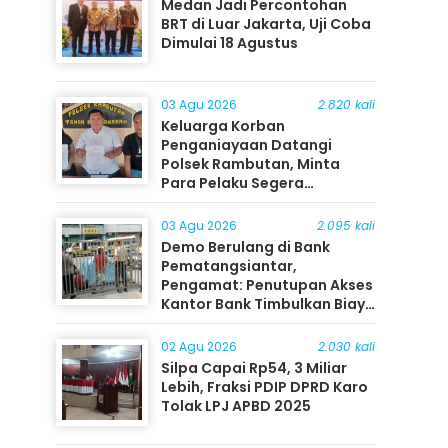
Medan Jadi Percontohan
BRT di Luar Jakarta, Uji Coba
Dimulai 18 Agustus
03 Agu 2026
2.820 kali
Keluarga Korban
Penganiayaan Datangi
Polsek Rambutan, Minta
Para Pelaku Segera
Ditangkap
03 Agu 2026
2.095 kali
Demo Berulang di Bank
Pematangsiantar,
Pengamat: Penutupan Akses
Kantor Bank Timbulkan Biaya
Ekonomi bagi Masyarakat
02 Agu 2026
2.030 kali
Silpa Capai Rp54, 3 Miliar
Lebih, Fraksi PDIP DPRD Karo
Tolak LPJ APBD 2025