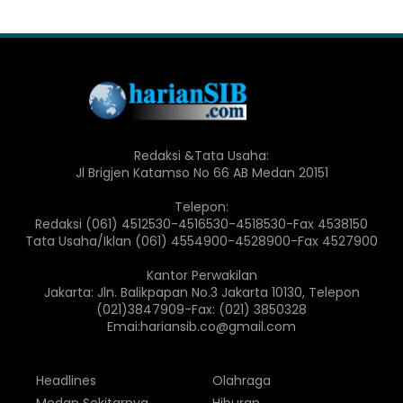
Redaksi &Tata Usaha:
Jl Brigjen Katamso No 66 AB Medan 20151
Telepon:
Redaksi (061) 4512530-4516530-4518530-Fax 4538150
Tata Usaha/Iklan (061) 4554900-4528900-Fax 4527900
Kantor Perwakilan
Jakarta: Jln. Balikpapan No.3 Jakarta 10130, Telepon
(021)3847909-Fax: (021) 3850328
Emai:hariansib.co@gmail.com
Headlines
Olahraga