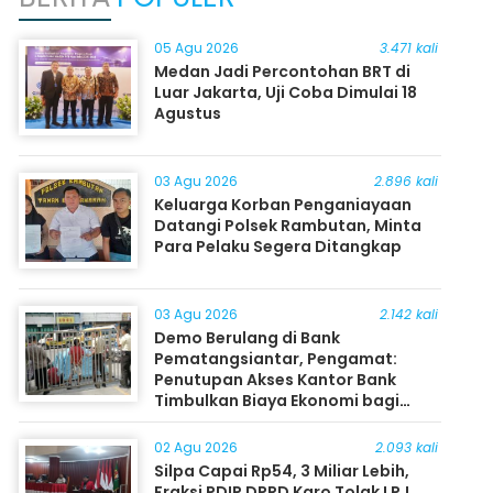
05 Agu 2026
3.471 kali
Medan Jadi Percontohan BRT di
Luar Jakarta, Uji Coba Dimulai 18
Agustus
03 Agu 2026
2.896 kali
Keluarga Korban Penganiayaan
Datangi Polsek Rambutan, Minta
Para Pelaku Segera Ditangkap
03 Agu 2026
2.142 kali
Demo Berulang di Bank
Pematangsiantar, Pengamat:
Penutupan Akses Kantor Bank
Timbulkan Biaya Ekonomi bagi
Masyarakat
02 Agu 2026
2.093 kali
Silpa Capai Rp54, 3 Miliar Lebih,
Fraksi PDIP DPRD Karo Tolak LPJ