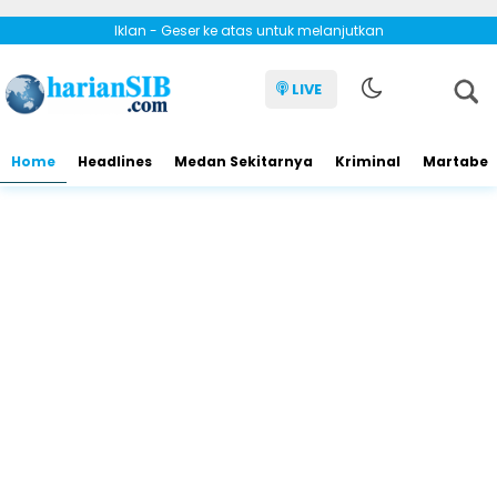
Iklan - Geser ke atas untuk melanjutkan
LIVE
Home
Headlines
Medan Sekitarnya
Kriminal
Martabe