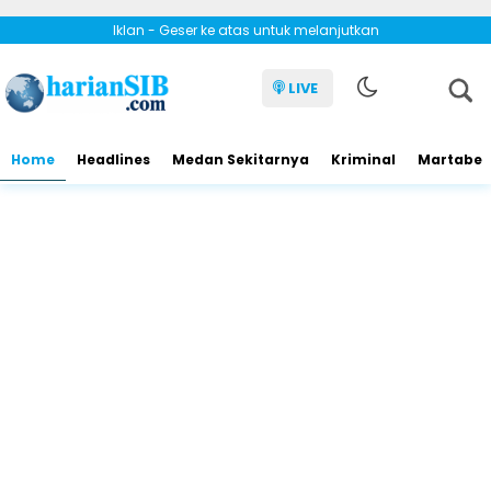
Iklan - Geser ke atas untuk melanjutkan
LIVE
Home
Headlines
Medan Sekitarnya
Kriminal
Martabe