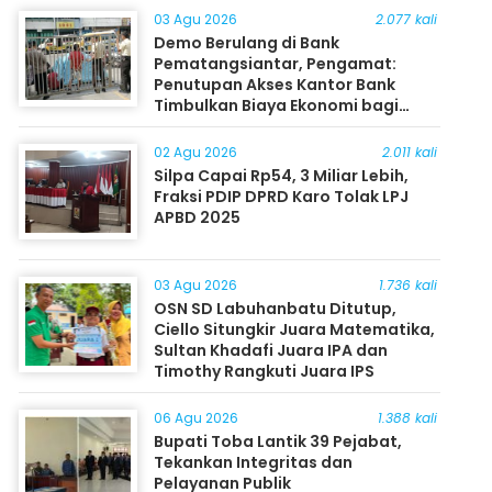
03 Agu 2026
2.077 kali
Demo Berulang di Bank
Pematangsiantar, Pengamat:
Penutupan Akses Kantor Bank
Timbulkan Biaya Ekonomi bagi
Masyarakat
02 Agu 2026
2.011 kali
Silpa Capai Rp54, 3 Miliar Lebih,
Fraksi PDIP DPRD Karo Tolak LPJ
APBD 2025
03 Agu 2026
1.736 kali
OSN SD Labuhanbatu Ditutup,
Ciello Situngkir Juara Matematika,
Sultan Khadafi Juara IPA dan
Timothy Rangkuti Juara IPS
06 Agu 2026
1.388 kali
Bupati Toba Lantik 39 Pejabat,
Tekankan Integritas dan
Pelayanan Publik