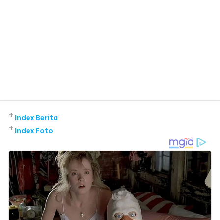
+
Index Berita
+
Index Foto