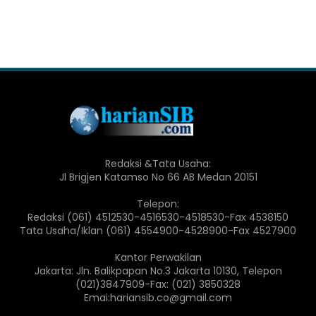
Redaksi &Tata Usaha:
Jl Brigjen Katamso No 66 AB Medan 20151
Telepon:
Redaksi (061) 4512530-4516530-4518530-Fax 4538150
Tata Usaha/Iklan (061) 4554900-4528900-Fax 4527900
Kantor Perwakilan
Jakarta: Jln. Balikpapan No.3 Jakarta 10130, Telepon
(021)3847909-Fax: (021) 3850328
Emai:hariansib.co@gmail.com