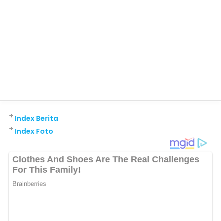
+
Index Berita
+
Index Foto