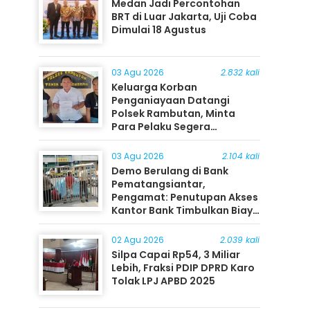
Medan Jadi Percontohan
BRT di Luar Jakarta, Uji Coba
Dimulai 18 Agustus
03 Agu 2026
2.832 kali
Keluarga Korban
Penganiayaan Datangi
Polsek Rambutan, Minta
Para Pelaku Segera
Ditangkap
03 Agu 2026
2.104 kali
Demo Berulang di Bank
Pematangsiantar,
Pengamat: Penutupan Akses
Kantor Bank Timbulkan Biaya
Ekonomi bagi Masyarakat
02 Agu 2026
2.039 kali
Silpa Capai Rp54, 3 Miliar
Lebih, Fraksi PDIP DPRD Karo
Tolak LPJ APBD 2025