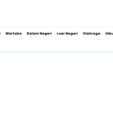
l
Martabe
Dalam Negeri
Luar Negeri
Olahraga
Hib