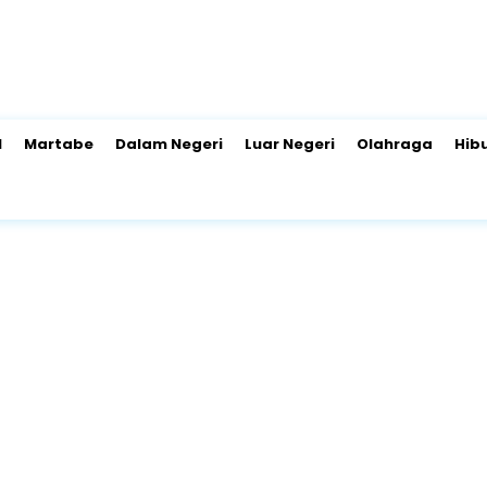
l
Martabe
Dalam Negeri
Luar Negeri
Olahraga
Hib