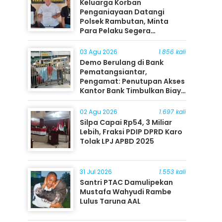
Keluarga Korban
Penganiayaan Datangi
Polsek Rambutan, Minta
Para Pelaku Segera
Ditangkap
03 Agu 2026
1.856 kali
Demo Berulang di Bank
Pematangsiantar,
Pengamat: Penutupan Akses
Kantor Bank Timbulkan Biaya
Ekonomi bagi Masyarakat
02 Agu 2026
1.697 kali
Silpa Capai Rp54, 3 Miliar
Lebih, Fraksi PDIP DPRD Karo
Tolak LPJ APBD 2025
31 Jul 2026
1.553 kali
Santri PTAC Damulipekan
Mustafa Wahyudi Rambe
Lulus Taruna AAL