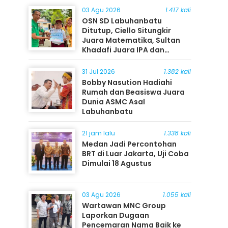
03 Agu 2026
1.417 kali
OSN SD Labuhanbatu
Ditutup, Ciello Situngkir
Juara Matematika, Sultan
Khadafi Juara IPA dan
Timothy Rangkuti Juara IPS
31 Jul 2026
1.382 kali
Bobby Nasution Hadiahi
Rumah dan Beasiswa Juara
Dunia ASMC Asal
Labuhanbatu
21 jam lalu
1.338 kali
Medan Jadi Percontohan
BRT di Luar Jakarta, Uji Coba
Dimulai 18 Agustus
03 Agu 2026
1.055 kali
Wartawan MNC Group
Laporkan Dugaan
Pencemaran Nama Baik ke