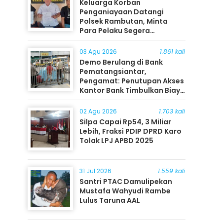
Keluarga Korban
Penganiayaan Datangi
Polsek Rambutan, Minta
Para Pelaku Segera
Ditangkap
03 Agu 2026
1.861 kali
Demo Berulang di Bank
Pematangsiantar,
Pengamat: Penutupan Akses
Kantor Bank Timbulkan Biaya
Ekonomi bagi Masyarakat
02 Agu 2026
1.703 kali
Silpa Capai Rp54, 3 Miliar
Lebih, Fraksi PDIP DPRD Karo
Tolak LPJ APBD 2025
31 Jul 2026
1.559 kali
Santri PTAC Damulipekan
Mustafa Wahyudi Rambe
Lulus Taruna AAL