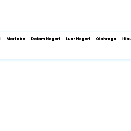
l
Martabe
Dalam Negeri
Luar Negeri
Olahraga
Hib