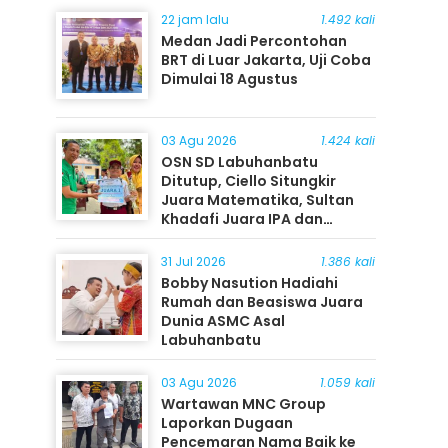
22 jam lalu
1.492 kali
Medan Jadi Percontohan
BRT di Luar Jakarta, Uji Coba
Dimulai 18 Agustus
03 Agu 2026
1.424 kali
OSN SD Labuhanbatu
Ditutup, Ciello Situngkir
Juara Matematika, Sultan
Khadafi Juara IPA dan
Timothy Rangkuti Juara IPS
31 Jul 2026
1.386 kali
Bobby Nasution Hadiahi
Rumah dan Beasiswa Juara
Dunia ASMC Asal
Labuhanbatu
03 Agu 2026
1.059 kali
Wartawan MNC Group
Laporkan Dugaan
Pencemaran Nama Baik ke