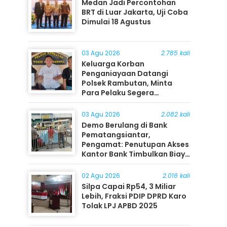
Medan Jadi Percontohan
BRT di Luar Jakarta, Uji Coba
Dimulai 18 Agustus
03 Agu 2026
2.785 kali
Keluarga Korban
Penganiayaan Datangi
Polsek Rambutan, Minta
Para Pelaku Segera
Ditangkap
03 Agu 2026
2.082 kali
Demo Berulang di Bank
Pematangsiantar,
Pengamat: Penutupan Akses
Kantor Bank Timbulkan Biaya
Ekonomi bagi Masyarakat
02 Agu 2026
2.016 kali
Silpa Capai Rp54, 3 Miliar
Lebih, Fraksi PDIP DPRD Karo
Tolak LPJ APBD 2025