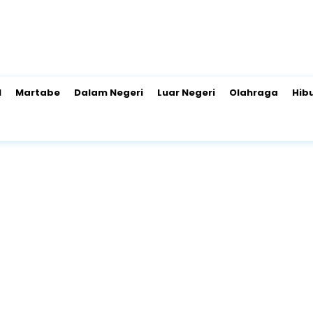
l
Martabe
Dalam Negeri
Luar Negeri
Olahraga
Hib