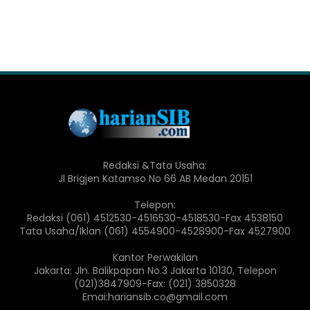
Redaksi &Tata Usaha:
Jl Brigjen Katamso No 66 AB Medan 20151
Telepon:
Redaksi (061) 4512530-4516530-4518530-Fax 4538150
Tata Usaha/Iklan (061) 4554900-4528900-Fax 4527900
Kantor Perwakilan
Jakarta: Jln. Balikpapan No.3 Jakarta 10130, Telepon
(021)3847909-Fax: (021) 3850328
Emai:hariansib.co@gmail.com