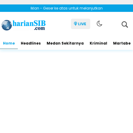
Iklan - Geser ke atas untuk melanjutkan
LIVE
Home
Headlines
Medan Sekitarnya
Kriminal
Martabe