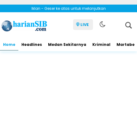
Iklan - Geser ke atas untuk melanjutkan
LIVE
Home
Headlines
Medan Sekitarnya
Kriminal
Martabe