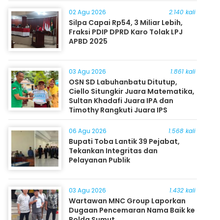
Masyarakat
02 Agu 2026
2.140 kali
Silpa Capai Rp54, 3 Miliar Lebih,
Fraksi PDIP DPRD Karo Tolak LPJ
APBD 2025
03 Agu 2026
1.861 kali
OSN SD Labuhanbatu Ditutup,
Ciello Situngkir Juara Matematika,
Sultan Khadafi Juara IPA dan
Timothy Rangkuti Juara IPS
06 Agu 2026
1.568 kali
Bupati Toba Lantik 39 Pejabat,
Tekankan Integritas dan
Pelayanan Publik
03 Agu 2026
1.432 kali
Wartawan MNC Group Laporkan
Dugaan Pencemaran Nama Baik ke
Polda Sumut