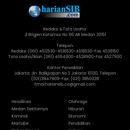
Redaksi &Tata Usaha:
Jl Brigjen Katamso No 66 AB Medan 20151
Telepon:
Redaksi (061) 4512530-4516530-4518530-Fax 4538150
Tata Usaha/Iklan (061) 4554900-4528900-Fax 4527900
Kantor Perwakilan
Jakarta: Jln. Balikpapan No.3 Jakarta 10130, Telepon
(021)3847909-Fax: (021) 3850328
Emai:hariansib.co@gmail.com
Headlines
Olahraga
Medan Sekitarnya
Hiburan
Kriminal
Ekonomi
Martabe
Pendidikan