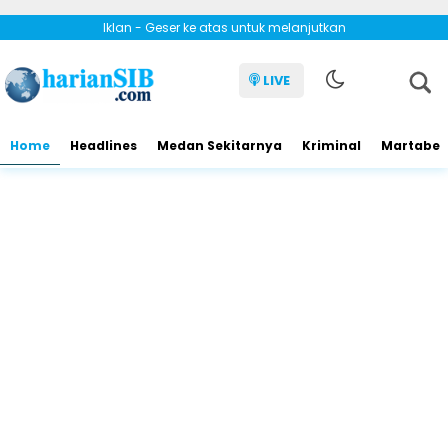
Iklan - Geser ke atas untuk melanjutkan
LIVE
Home
Headlines
Medan Sekitarnya
Kriminal
Martabe