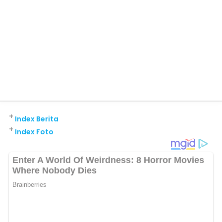
+
Index Berita
+
Index Foto