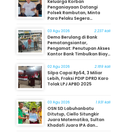
Keluarga Korban
Penganiayaan Datangi
Polsek Rambutan, Minta
Para Pelaku Segera
Ditangkap
03 Agu 2026
2.237 kali
Demo Berulang di Bank
Pematangsiantar,
Pengamat: Penutupan Akses
Kantor Bank Timbulkan Biaya
Ekonomi bagi Masyarakat
02 Agu 2026
2.189 kali
Silpa Capai Rp54, 3 Miliar
Lebih, Fraksi PDIP DPRD Karo
Tolak LPJ APBD 2025
03 Agu 2026
1.931 kali
OSN SD Labuhanbatu
Ditutup, Ciello Situngkir
Juara Matematika, Sultan
Khadafi Juara IPA dan
Timothy Rangkuti Juara IPS