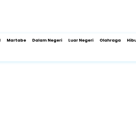
l
Martabe
Dalam Negeri
Luar Negeri
Olahraga
Hib