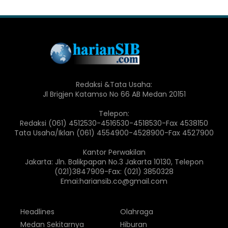
Redaksi &Tata Usaha:
Jl Brigjen Katamso No 66 AB Medan 20151
Telepon:
Redaksi (061) 4512530-4516530-4518530-Fax 4538150
Tata Usaha/Iklan (061) 4554900-4528900-Fax 4527900
Kantor Perwakilan
Jakarta: Jln. Balikpapan No.3 Jakarta 10130, Telepon
(021)3847909-Fax: (021) 3850328
Emai:hariansib.co@gmail.com
Headlines
Olahraga
Medan Sekitarnya
Hiburan