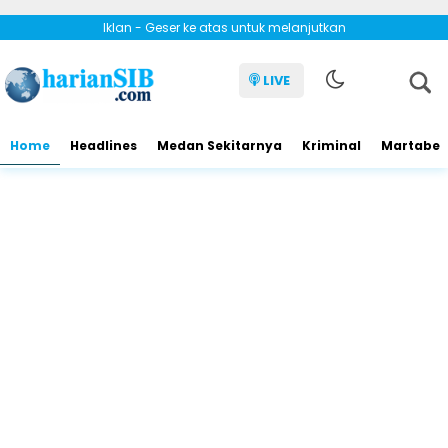
Iklan - Geser ke atas untuk melanjutkan
LIVE
Home
Headlines
Medan Sekitarnya
Kriminal
Martabe