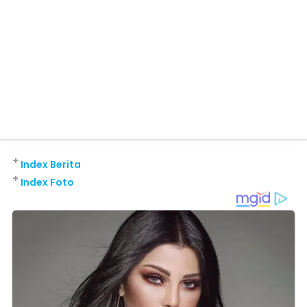
+
Index Berita
+
Index Foto