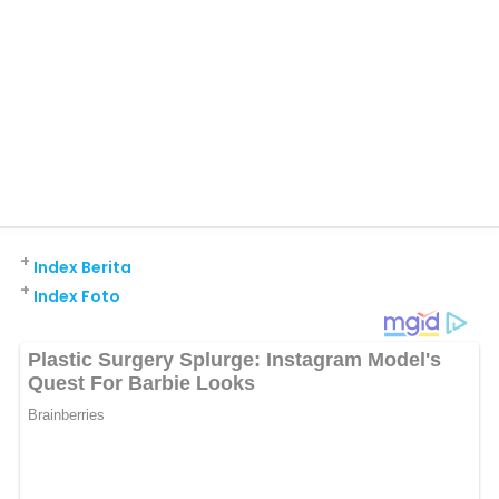
+
Index Berita
+
Index Foto