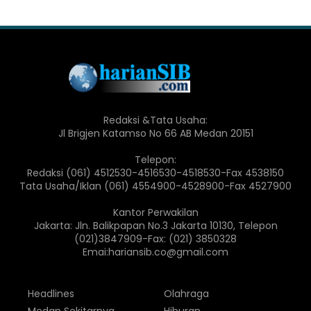
Redaksi &Tata Usaha:
Jl Brigjen Katamso No 66 AB Medan 20151
Telepon:
Redaksi (061) 4512530-4516530-4518530-Fax 4538150
Tata Usaha/Iklan (061) 4554900-4528900-Fax 4527900
Kantor Perwakilan
Jakarta: Jln. Balikpapan No.3 Jakarta 10130, Telepon
(021)3847909-Fax: (021) 3850328
Emai:hariansib.co@gmail.com
Headlines
Olahraga