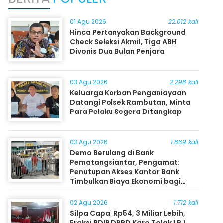
01 Agu 2026
22.012 kali
Hinca Pertanyakan Background
Check Seleksi Akmil, Tiga ABH
Divonis Dua Bulan Penjara
03 Agu 2026
2.298 kali
Keluarga Korban Penganiayaan
Datangi Polsek Rambutan, Minta
Para Pelaku Segera Ditangkap
03 Agu 2026
1.869 kali
Demo Berulang di Bank
Pematangsiantar, Pengamat:
Penutupan Akses Kantor Bank
Timbulkan Biaya Ekonomi bagi
Masyarakat
02 Agu 2026
1.712 kali
Silpa Capai Rp54, 3 Miliar Lebih,
Fraksi PDIP DPRD Karo Tolak LPJ