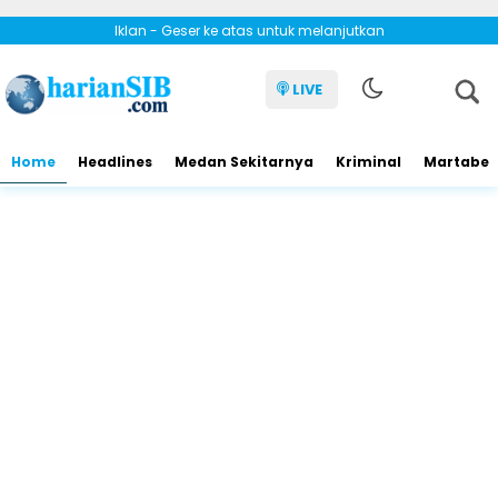
Iklan - Geser ke atas untuk melanjutkan
LIVE
Home
Headlines
Medan Sekitarnya
Kriminal
Martabe