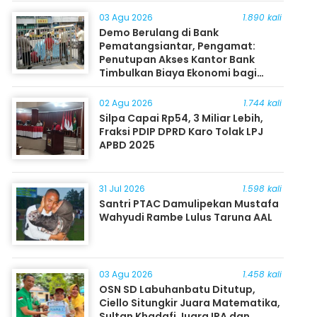
03 Agu 2026
1.890 kali
Demo Berulang di Bank
Pematangsiantar, Pengamat:
Penutupan Akses Kantor Bank
Timbulkan Biaya Ekonomi bagi
Masyarakat
02 Agu 2026
1.744 kali
Silpa Capai Rp54, 3 Miliar Lebih,
Fraksi PDIP DPRD Karo Tolak LPJ
APBD 2025
31 Jul 2026
1.598 kali
Santri PTAC Damulipekan Mustafa
Wahyudi Rambe Lulus Taruna AAL
03 Agu 2026
1.458 kali
OSN SD Labuhanbatu Ditutup,
Ciello Situngkir Juara Matematika,
Sultan Khadafi Juara IPA dan