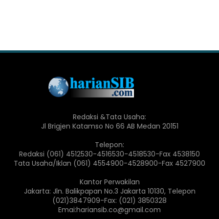
Redaksi &Tata Usaha:
Jl Brigjen Katamso No 66 AB Medan 20151
Telepon:
Redaksi (061) 4512530-4516530-4518530-Fax 4538150
Tata Usaha/Iklan (061) 4554900-4528900-Fax 4527900
Kantor Perwakilan
Jakarta: Jln. Balikpapan No.3 Jakarta 10130, Telepon
(021)3847909-Fax: (021) 3850328
Emai:hariansib.co@gmail.com