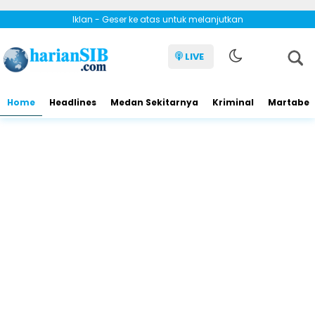
Iklan - Geser ke atas untuk melanjutkan
LIVE
Home
Headlines
Medan Sekitarnya
Kriminal
Martabe