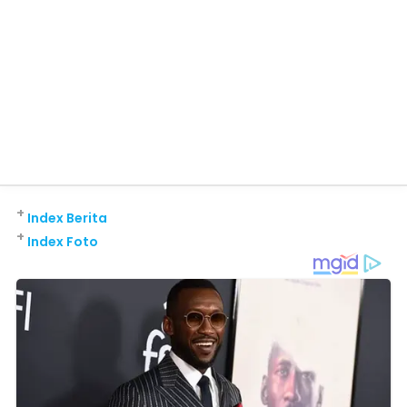
+
Index Berita
+
Index Foto