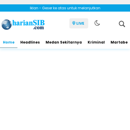
Iklan - Geser ke atas untuk melanjutkan
LIVE
Home
Headlines
Medan Sekitarnya
Kriminal
Martabe