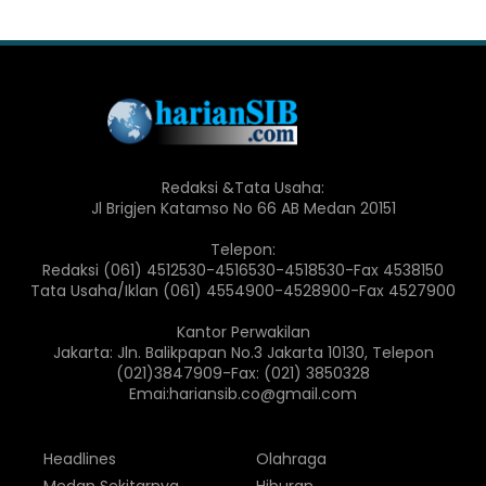
Redaksi &Tata Usaha:
Jl Brigjen Katamso No 66 AB Medan 20151
Telepon:
Redaksi (061) 4512530-4516530-4518530-Fax 4538150
Tata Usaha/Iklan (061) 4554900-4528900-Fax 4527900
Kantor Perwakilan
Jakarta: Jln. Balikpapan No.3 Jakarta 10130, Telepon
(021)3847909-Fax: (021) 3850328
Emai:hariansib.co@gmail.com
Headlines
Olahraga