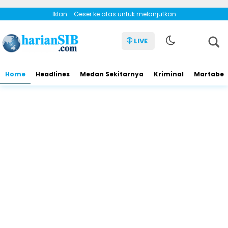
Iklan - Geser ke atas untuk melanjutkan
LIVE
Home
Headlines
Medan Sekitarnya
Kriminal
Martabe