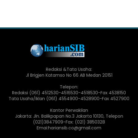
Redaksi &Tata Usaha:
Jl Brigjen Katamso No 66 AB Medan 20151
Telepon:
Redaksi (061) 4512530-4516530-4518530-Fax 4538150
Tata Usaha/Iklan (061) 4554900-4528900-Fax 4527900
Kantor Perwakilan
Jakarta: Jln. Balikpapan No.3 Jakarta 10130, Telepon
(021)3847909-Fax: (021) 3850328
Emai:hariansib.co@gmail.com