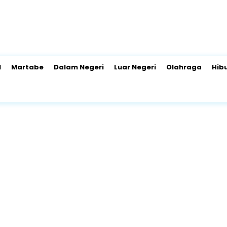
l
Martabe
Dalam Negeri
Luar Negeri
Olahraga
Hib