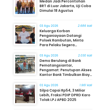
Medan Jadi Percontohan
BRT di Luar Jakarta, Uji Coba
Dimulai 18 Agustus
03 Agu 2026
2.686 kali
Keluarga Korban
Penganiayaan Datangi
Polsek Rambutan, Minta
Para Pelaku Segera
Ditangkap
03 Agu 2026
2.030 kali
Demo Berulang di Bank
Pematangsiantar,
Pengamat: Penutupan Akses
Kantor Bank Timbulkan Biaya
Ekonomi bagi Masyarakat
02 Agu 2026
1.961 kali
Silpa Capai Rp54, 3 Miliar
Lebih, Fraksi PDIP DPRD Karo
Tolak LPJ APBD 2025