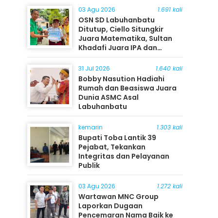
03 Agu 2026
1.691 kali
OSN SD Labuhanbatu
Ditutup, Ciello Situngkir
Juara Matematika, Sultan
Khadafi Juara IPA dan
Timothy Rangkuti Juara IPS
31 Jul 2026
1.640 kali
Bobby Nasution Hadiahi
Rumah dan Beasiswa Juara
Dunia ASMC Asal
Labuhanbatu
kemarin
1.303 kali
Bupati Toba Lantik 39
Pejabat, Tekankan
Integritas dan Pelayanan
Publik
03 Agu 2026
1.272 kali
Wartawan MNC Group
Laporkan Dugaan
Pencemaran Nama Baik ke