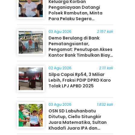
Keluarga Korban
Penganiayaan Datangi
Polsek Rambutan, Minta
Para Pelaku Segera
Ditangkap
03 Agu 2026
2.157 kali
Demo Berulang di Bank
Pematangsiantar,
Pengamat: Penutupan Akses
Kantor Bank Timbulkan Biaya
Ekonomi bagi Masyarakat
02 Agu 2026
2.111 kali
Silpa Capai Rp54, 3 Miliar
Lebih, Fraksi PDIP DPRD Karo
Tolak LPJ APBD 2025
03 Agu 2026
1.832 kali
OSN SD Labuhanbatu
Ditutup, Ciello Situngkir
Juara Matematika, Sultan
Khadafi Juara IPA dan
Timothy Rangkuti Juara IPS