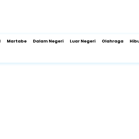
l
Martabe
Dalam Negeri
Luar Negeri
Olahraga
Hib