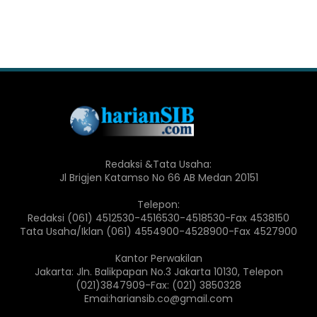
Redaksi &Tata Usaha:
Jl Brigjen Katamso No 66 AB Medan 20151
Telepon:
Redaksi (061) 4512530-4516530-4518530-Fax 4538150
Tata Usaha/Iklan (061) 4554900-4528900-Fax 4527900
Kantor Perwakilan
Jakarta: Jln. Balikpapan No.3 Jakarta 10130, Telepon
(021)3847909-Fax: (021) 3850328
Emai:hariansib.co@gmail.com