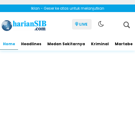
Iklan - Geser ke atas untuk melanjutkan
LIVE
Home
Headlines
Medan Sekitarnya
Kriminal
Martabe