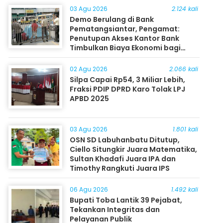
03 Agu 2026
2.124 kali
Demo Berulang di Bank
Pematangsiantar, Pengamat:
Penutupan Akses Kantor Bank
Timbulkan Biaya Ekonomi bagi
Masyarakat
02 Agu 2026
2.066 kali
Silpa Capai Rp54, 3 Miliar Lebih,
Fraksi PDIP DPRD Karo Tolak LPJ
APBD 2025
03 Agu 2026
1.801 kali
OSN SD Labuhanbatu Ditutup,
Ciello Situngkir Juara Matematika,
Sultan Khadafi Juara IPA dan
Timothy Rangkuti Juara IPS
06 Agu 2026
1.492 kali
Bupati Toba Lantik 39 Pejabat,
Tekankan Integritas dan
Pelayanan Publik