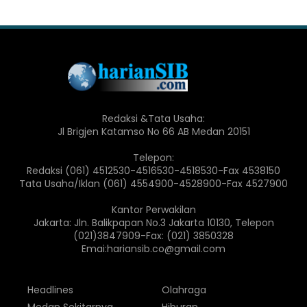
Redaksi &Tata Usaha:
Jl Brigjen Katamso No 66 AB Medan 20151
Telepon:
Redaksi (061) 4512530-4516530-4518530-Fax 4538150
Tata Usaha/Iklan (061) 4554900-4528900-Fax 4527900
Kantor Perwakilan
Jakarta: Jln. Balikpapan No.3 Jakarta 10130, Telepon
(021)3847909-Fax: (021) 3850328
Emai:hariansib.co@gmail.com
Headlines
Olahraga