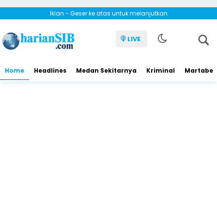
Iklan - Geser ke atas untuk melanjutkan
LIVE
Home
Headlines
Medan Sekitarnya
Kriminal
Martabe