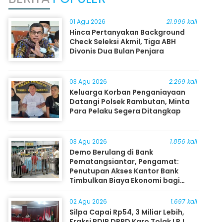
01 Agu 2026
21.996 kali
Hinca Pertanyakan Background
Check Seleksi Akmil, Tiga ABH
Divonis Dua Bulan Penjara
03 Agu 2026
2.269 kali
Keluarga Korban Penganiayaan
Datangi Polsek Rambutan, Minta
Para Pelaku Segera Ditangkap
03 Agu 2026
1.856 kali
Demo Berulang di Bank
Pematangsiantar, Pengamat:
Penutupan Akses Kantor Bank
Timbulkan Biaya Ekonomi bagi
Masyarakat
02 Agu 2026
1.697 kali
Silpa Capai Rp54, 3 Miliar Lebih,
Fraksi PDIP DPRD Karo Tolak LPJ