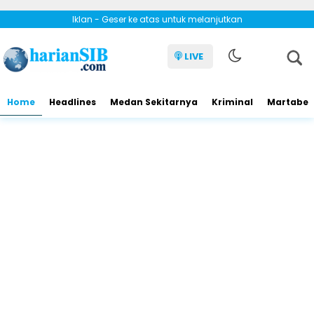
Iklan - Geser ke atas untuk melanjutkan
LIVE
Home
Headlines
Medan Sekitarnya
Kriminal
Martabe