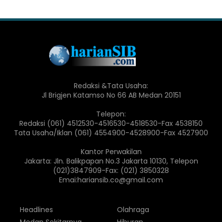
Redaksi &Tata Usaha:
Jl Brigjen Katamso No 66 AB Medan 20151
Telepon:
Redaksi (061) 4512530-4516530-4518530-Fax 4538150
Tata Usaha/Iklan (061) 4554900-4528900-Fax 4527900
Kantor Perwakilan
Jakarta: Jln. Balikpapan No.3 Jakarta 10130, Telepon
(021)3847909-Fax: (021) 3850328
Emai:hariansib.co@gmail.com
Headlines
Olahraga