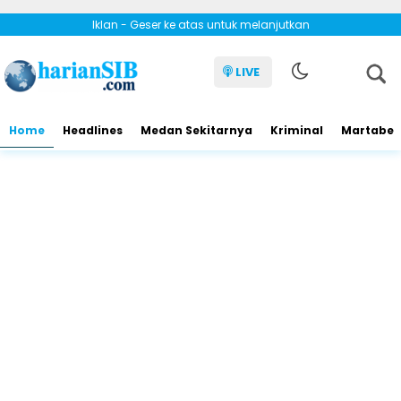
Iklan - Geser ke atas untuk melanjutkan
LIVE
Home
Headlines
Medan Sekitarnya
Kriminal
Martabe