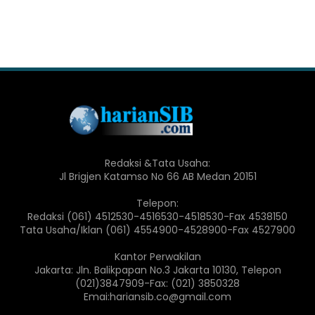
Redaksi &Tata Usaha:
Jl Brigjen Katamso No 66 AB Medan 20151
Telepon:
Redaksi (061) 4512530-4516530-4518530-Fax 4538150
Tata Usaha/Iklan (061) 4554900-4528900-Fax 4527900
Kantor Perwakilan
Jakarta: Jln. Balikpapan No.3 Jakarta 10130, Telepon
(021)3847909-Fax: (021) 3850328
Emai:hariansib.co@gmail.com