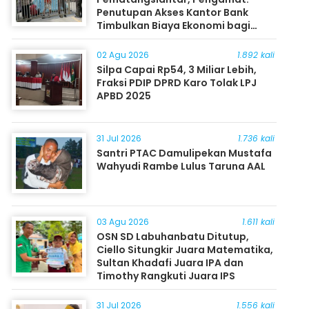
Penutupan Akses Kantor Bank
Timbulkan Biaya Ekonomi bagi
Masyarakat
02 Agu 2026
1.892 kali
Silpa Capai Rp54, 3 Miliar Lebih,
Fraksi PDIP DPRD Karo Tolak LPJ
APBD 2025
31 Jul 2026
1.736 kali
Santri PTAC Damulipekan Mustafa
Wahyudi Rambe Lulus Taruna AAL
03 Agu 2026
1.611 kali
OSN SD Labuhanbatu Ditutup,
Ciello Situngkir Juara Matematika,
Sultan Khadafi Juara IPA dan
Timothy Rangkuti Juara IPS
31 Jul 2026
1.556 kali