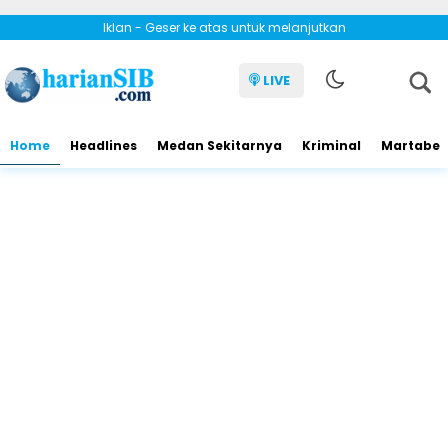
Iklan - Geser ke atas untuk melanjutkan
LIVE
Home
Headlines
Medan Sekitarnya
Kriminal
Martabe