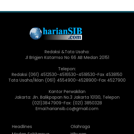
Redaksi &Tata Usaha:
Jl Brigjen Katamso No 66 AB Medan 20151
Telepon:
Redaksi (061) 4512530-4516530-4518530-Fax 4538150
Tata Usaha/Iklan (061) 4554900-4528900-Fax 4527900
Kantor Perwakilan
Jakarta: Jln. Balikpapan No.3 Jakarta 10130, Telepon
(021)3847909-Fax: (021) 3850328
Emai:hariansib.co@gmail.com
Headlines
Olahraga