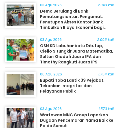
03 Agu 2026
2.343 kali
Demo Berulang di Bank
Pematangsiantar, Pengamat:
Penutupan Akses Kantor Bank
Timbulkan Biaya Ekonomi bagi
Masyarakat
03 Agu 2026
2.008 kali
OSN SD Labuhanbatu Ditutup,
Ciello Situngkir Juara Matematika,
Sultan Khadafi Juara IPA dan
Timothy Rangkuti Juara IPS
06 Agu 2026
1.754 kali
Bupati Toba Lantik 39 Pejabat,
Tekankan Integritas dan
Pelayanan Publik
03 Agu 2026
1.573 kali
Wartawan MNC Group Laporkan
Dugaan Pencemaran Nama Baik ke
Polda Sumut