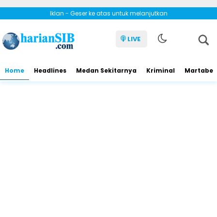
Iklan - Geser ke atas untuk melanjutkan
LIVE
Home
Headlines
Medan Sekitarnya
Kriminal
Martabe