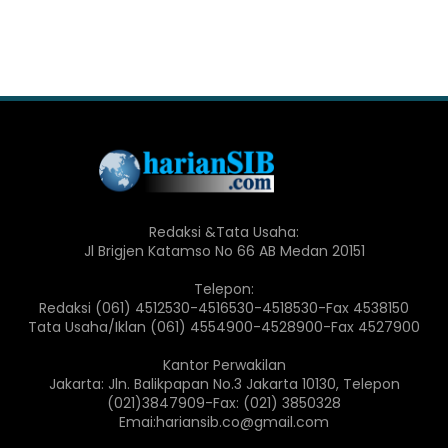
Redaksi &Tata Usaha:
Jl Brigjen Katamso No 66 AB Medan 20151
Telepon:
Redaksi (061) 4512530-4516530-4518530-Fax 4538150
Tata Usaha/Iklan (061) 4554900-4528900-Fax 4527900
Kantor Perwakilan
Jakarta: Jln. Balikpapan No.3 Jakarta 10130, Telepon
(021)3847909-Fax: (021) 3850328
Emai:hariansib.co@gmail.com