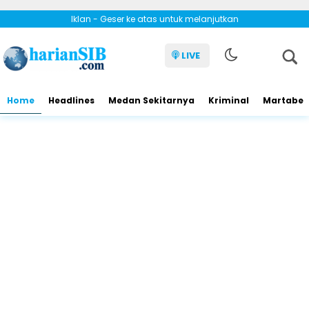
Iklan - Geser ke atas untuk melanjutkan
LIVE
Home
Headlines
Medan Sekitarnya
Kriminal
Martabe