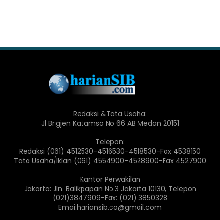
Redaksi &Tata Usaha:
Jl Brigjen Katamso No 66 AB Medan 20151
Telepon:
Redaksi (061) 4512530-4516530-4518530-Fax 4538150
Tata Usaha/Iklan (061) 4554900-4528900-Fax 4527900
Kantor Perwakilan
Jakarta: Jln. Balikpapan No.3 Jakarta 10130, Telepon
(021)3847909-Fax: (021) 3850328
Emai:hariansib.co@gmail.com