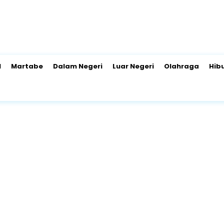
l
Martabe
Dalam Negeri
Luar Negeri
Olahraga
Hib