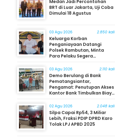
Medan Jadi Percontohan
BRT di Luar Jakarta, Uji Coba
Dimulai 18 Agustus
03 Agu 2026
2.850 kali
Keluarga Korban
Penganiayaan Datangi
Polsek Rambutan, Minta
Para Pelaku Segera
Ditangkap
03 Agu 2026
2.110 kali
Demo Berulang di Bank
Pematangsiantar,
Pengamat: Penutupan Akses
Kantor Bank Timbulkan Biaya
Ekonomi bagi Masyarakat
02 Agu 2026
2.048 kali
Silpa Capai Rp54, 3 Miliar
Lebih, Fraksi PDIP DPRD Karo
Tolak LPJ APBD 2025