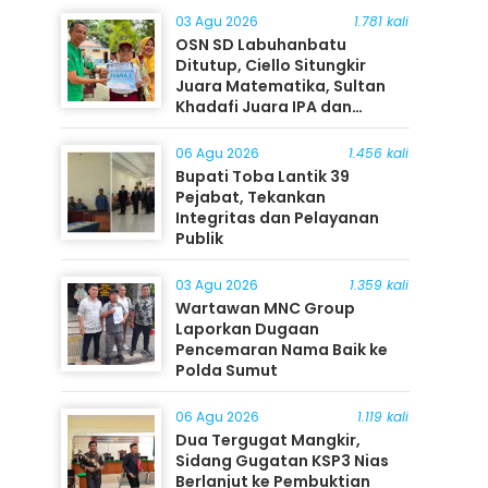
03 Agu 2026
1.781 kali
OSN SD Labuhanbatu
Ditutup, Ciello Situngkir
Juara Matematika, Sultan
Khadafi Juara IPA dan
Timothy Rangkuti Juara IPS
06 Agu 2026
1.456 kali
Bupati Toba Lantik 39
Pejabat, Tekankan
Integritas dan Pelayanan
Publik
03 Agu 2026
1.359 kali
Wartawan MNC Group
Laporkan Dugaan
Pencemaran Nama Baik ke
Polda Sumut
06 Agu 2026
1.119 kali
Dua Tergugat Mangkir,
Sidang Gugatan KSP3 Nias
Berlanjut ke Pembuktian