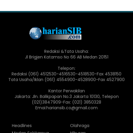
Redaksi &Tata Usaha:
Jl Brigjen Katamso No 66 AB Medan 20151
Telepon:
Redaksi (061) 4512530-4516530-4518530-Fax 4538150
Tata Usaha/Iklan (061) 4554900-4528900-Fax 4527900
Kantor Perwakilan
Jakarta: Jln. Balikpapan No.3 Jakarta 10130, Telepon
(021)3847909-Fax: (021) 3850328
Emai:hariansib.co@gmail.com
Headlines
Olahraga