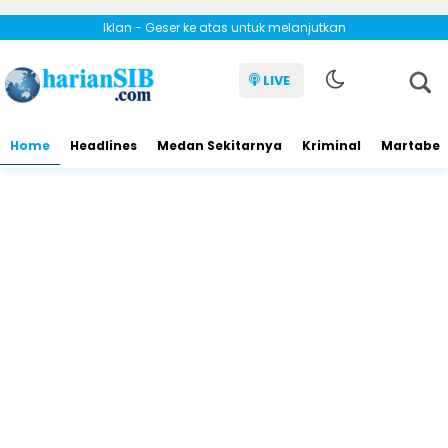
Iklan - Geser ke atas untuk melanjutkan
LIVE
Home
Headlines
Medan Sekitarnya
Kriminal
Martabe