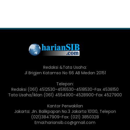
Redaksi &Tata Usaha:
Jl Brigjen Katamso No 66 AB Medan 20151
Telepon:
Redaksi (061) 4512530-4516530-4518530-Fax 4538150
Tata Usaha/Iklan (061) 4554900-4528900-Fax 4527900
Kantor Perwakilan
Jakarta: Jln. Balikpapan No.3 Jakarta 10130, Telepon
(021)3847909-Fax: (021) 3850328
Emai:hariansib.co@gmail.com