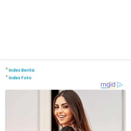
+
Index Berita
+
Index Foto