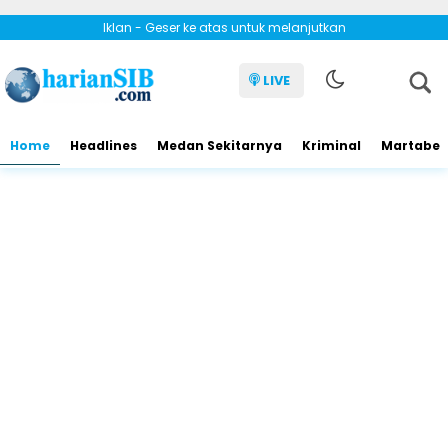
Iklan - Geser ke atas untuk melanjutkan
LIVE
Home
Headlines
Medan Sekitarnya
Kriminal
Martabe