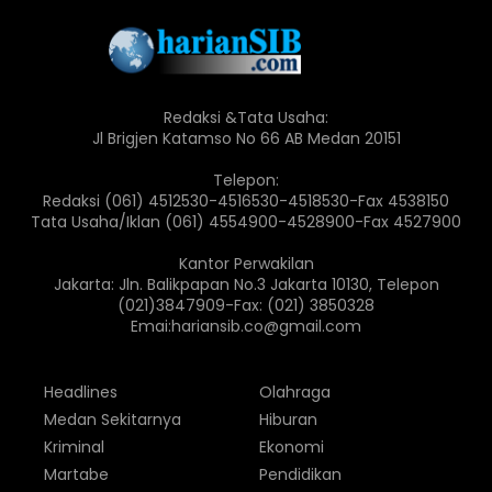
Redaksi &Tata Usaha:
Jl Brigjen Katamso No 66 AB Medan 20151
Telepon:
Redaksi (061) 4512530-4516530-4518530-Fax 4538150
Tata Usaha/Iklan (061) 4554900-4528900-Fax 4527900
Kantor Perwakilan
Jakarta: Jln. Balikpapan No.3 Jakarta 10130, Telepon
(021)3847909-Fax: (021) 3850328
Emai:hariansib.co@gmail.com
Headlines
Olahraga
Medan Sekitarnya
Hiburan
Kriminal
Ekonomi
Martabe
Pendidikan