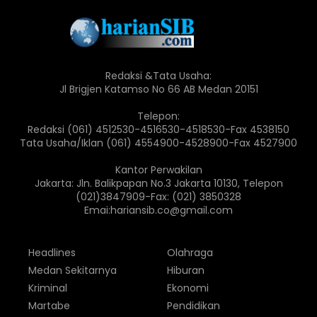
Redaksi &Tata Usaha:
Jl Brigjen Katamso No 66 AB Medan 20151
Telepon:
Redaksi (061) 4512530-4516530-4518530-Fax 4538150
Tata Usaha/Iklan (061) 4554900-4528900-Fax 4527900
Kantor Perwakilan
Jakarta: Jln. Balikpapan No.3 Jakarta 10130, Telepon
(021)3847909-Fax: (021) 3850328
Emai:hariansib.co@gmail.com
Headlines
Olahraga
Medan Sekitarnya
Hiburan
Kriminal
Ekonomi
Martabe
Pendidikan