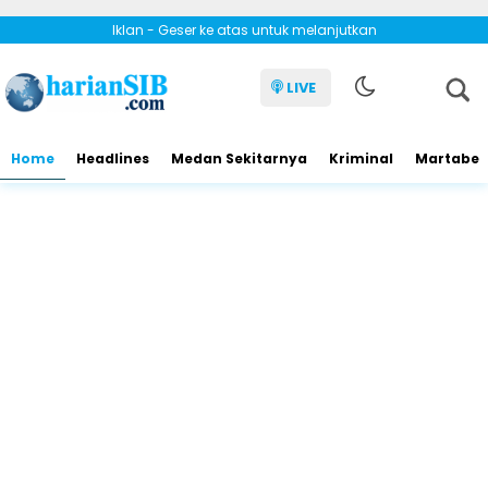
Iklan - Geser ke atas untuk melanjutkan
LIVE
Home
Headlines
Medan Sekitarnya
Kriminal
Martabe