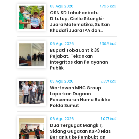
03 Agu 2026
1.755 kali
OSN SD Labuhanbatu
Ditutup, Ciello Situngkir
Juara Matematika, Sultan
Khadafi Juara IPA dan
Timothy Rangkuti Juara IPS
06 Agu 2026
1.395 kali
Bupati Toba Lantik 39
Pejabat, Tekankan
Integritas dan Pelayanan
Publik
03 Agu 2026
1.331 kali
Wartawan MNC Group
Laporkan Dugaan
Pencemaran Nama Baik ke
Polda Sumut
06 Agu 2026
1.071 kali
Dua Tergugat Mangkir,
Sidang Gugatan KSP3 Nias
Berlanjut ke Pembuktian