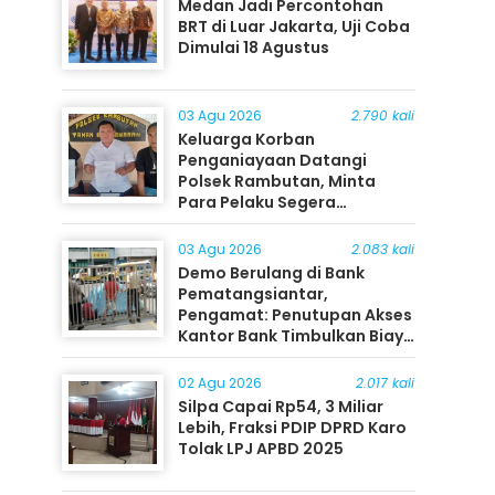
Medan Jadi Percontohan
BRT di Luar Jakarta, Uji Coba
Dimulai 18 Agustus
03 Agu 2026
2.790 kali
Keluarga Korban
Penganiayaan Datangi
Polsek Rambutan, Minta
Para Pelaku Segera
Ditangkap
03 Agu 2026
2.083 kali
Demo Berulang di Bank
Pematangsiantar,
Pengamat: Penutupan Akses
Kantor Bank Timbulkan Biaya
Ekonomi bagi Masyarakat
02 Agu 2026
2.017 kali
Silpa Capai Rp54, 3 Miliar
Lebih, Fraksi PDIP DPRD Karo
Tolak LPJ APBD 2025