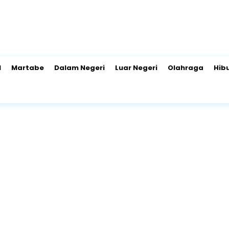
l
Martabe
Dalam Negeri
Luar Negeri
Olahraga
Hib