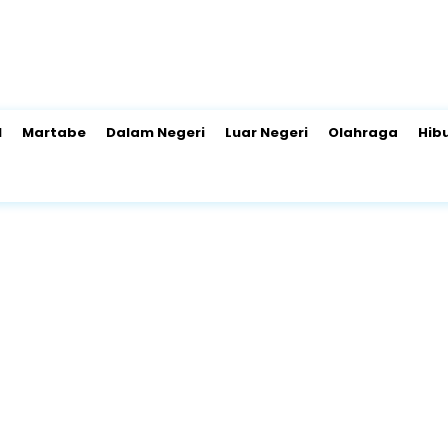
l
Martabe
Dalam Negeri
Luar Negeri
Olahraga
Hib