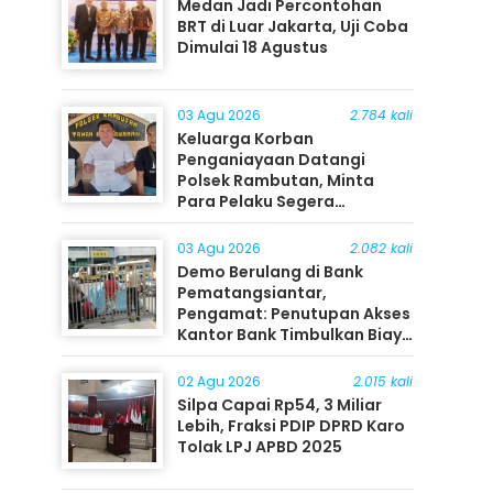
Medan Jadi Percontohan
BRT di Luar Jakarta, Uji Coba
Dimulai 18 Agustus
03 Agu 2026
2.784 kali
Keluarga Korban
Penganiayaan Datangi
Polsek Rambutan, Minta
Para Pelaku Segera
Ditangkap
03 Agu 2026
2.082 kali
Demo Berulang di Bank
Pematangsiantar,
Pengamat: Penutupan Akses
Kantor Bank Timbulkan Biaya
Ekonomi bagi Masyarakat
02 Agu 2026
2.015 kali
Silpa Capai Rp54, 3 Miliar
Lebih, Fraksi PDIP DPRD Karo
Tolak LPJ APBD 2025