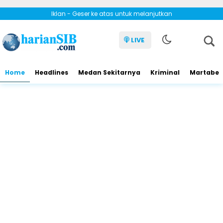
Iklan - Geser ke atas untuk melanjutkan
LIVE
Home
Headlines
Medan Sekitarnya
Kriminal
Martabe