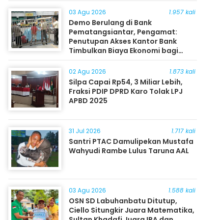
03 Agu 2026
1.957 kali
Demo Berulang di Bank
Pematangsiantar, Pengamat:
Penutupan Akses Kantor Bank
Timbulkan Biaya Ekonomi bagi
Masyarakat
02 Agu 2026
1.873 kali
Silpa Capai Rp54, 3 Miliar Lebih,
Fraksi PDIP DPRD Karo Tolak LPJ
APBD 2025
31 Jul 2026
1.717 kali
Santri PTAC Damulipekan Mustafa
Wahyudi Rambe Lulus Taruna AAL
03 Agu 2026
1.588 kali
OSN SD Labuhanbatu Ditutup,
Ciello Situngkir Juara Matematika,
Sultan Khadafi Juara IPA dan