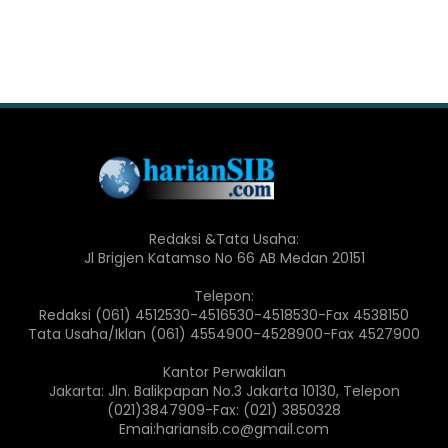
Redaksi &Tata Usaha:
Jl Brigjen Katamso No 66 AB Medan 20151
Telepon:
Redaksi (061) 4512530-4516530-4518530-Fax 4538150
Tata Usaha/Iklan (061) 4554900-4528900-Fax 4527900
Kantor Perwakilan
Jakarta: Jln. Balikpapan No.3 Jakarta 10130, Telepon
(021)3847909-Fax: (021) 3850328
Emai:hariansib.co@gmail.com