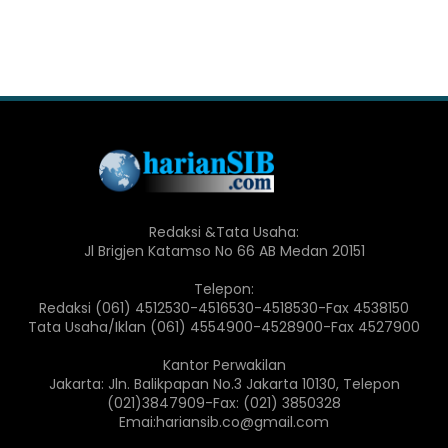
Redaksi &Tata Usaha:
Jl Brigjen Katamso No 66 AB Medan 20151
Telepon:
Redaksi (061) 4512530-4516530-4518530-Fax 4538150
Tata Usaha/Iklan (061) 4554900-4528900-Fax 4527900
Kantor Perwakilan
Jakarta: Jln. Balikpapan No.3 Jakarta 10130, Telepon
(021)3847909-Fax: (021) 3850328
Emai:hariansib.co@gmail.com