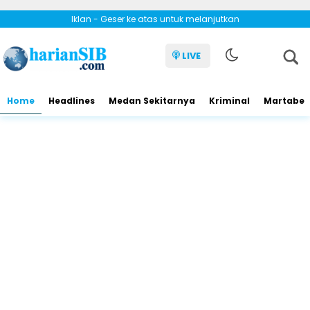
Iklan - Geser ke atas untuk melanjutkan
LIVE
Home
Headlines
Medan Sekitarnya
Kriminal
Martabe