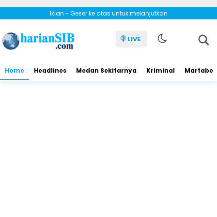
Iklan - Geser ke atas untuk melanjutkan
LIVE
Home
Headlines
Medan Sekitarnya
Kriminal
Martabe