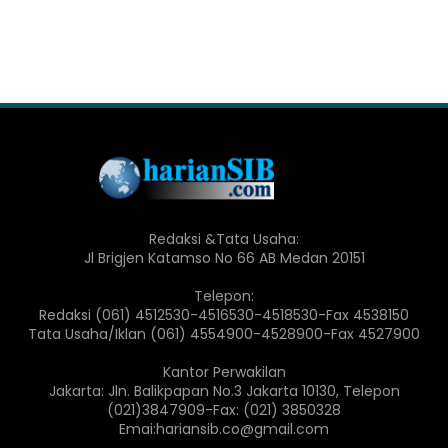
Redaksi &Tata Usaha:
Jl Brigjen Katamso No 66 AB Medan 20151
Telepon:
Redaksi (061) 4512530-4516530-4518530-Fax 4538150
Tata Usaha/Iklan (061) 4554900-4528900-Fax 4527900
Kantor Perwakilan
Jakarta: Jln. Balikpapan No.3 Jakarta 10130, Telepon
(021)3847909-Fax: (021) 3850328
Emai:hariansib.co@gmail.com