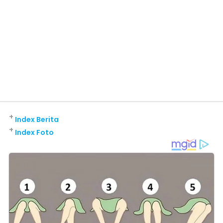
+
Index Berita
+
Index Foto