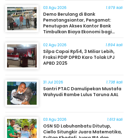
03 Agu 2026
1.979 kali
Demo Berulang di Bank
Pematangsiantar, Pengamat:
Penutupan Akses Kantor Bank
Timbulkan Biaya Ekonomi bagi
Masyarakat
02 Agu 2026
1.894 kali
Silpa Capai Rp54, 3 Miliar Lebih,
Fraksi PDIP DPRD Karo Tolak LPJ
APBD 2025
31 Jul 2026
1.738 kali
Santri PTAC Damulipekan Mustafa
Wahyudi Rambe Lulus Taruna AAL
03 Agu 2026
1.613 kali
OSN SD Labuhanbatu Ditutup,
Ciello Situngkir Juara Matematika,
Sultan Khadafi Juara IPA dan