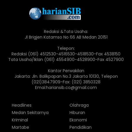
Redaksi &Tata Usaha:
Jl Brigjen Katamso No 66 AB Medan 20151
Telepon:
Redaksi (061) 4512530-4516530-4518530-Fax 4538150
Tata Usaha/Iklan (061) 4554900-4528900-Fax 4527900
Kantor Perwakilan
Jakarta: Jln. Balikpapan No.3 Jakarta 10130, Telepon
(021)3847909-Fax: (021) 3850328
Emai:hariansib.co@gmail.com
Headlines
Olahraga
Medan Sekitarnya
Hiburan
Kriminal
Ekonomi
Martabe
Pendidikan