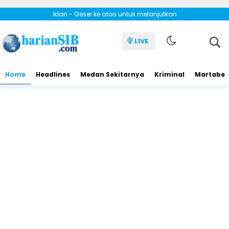
Iklan - Geser ke atas untuk melanjutkan
LIVE
Home
Headlines
Medan Sekitarnya
Kriminal
Martabe