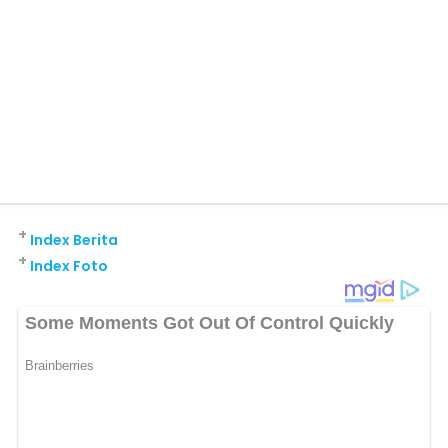
+
Index Berita
+
Index Foto