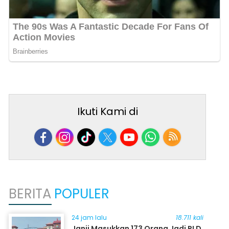
Ikuti Kami di
BERITA
POPULER
24 jam lalu
18.711 kali
Janji Masukkan 173 Orang Jadi PLD