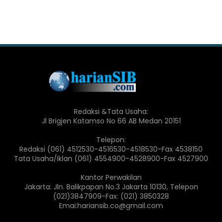
Redaksi &Tata Usaha:
Jl Brigjen Katamso No 66 AB Medan 20151
Telepon:
Redaksi (061) 4512530-4516530-4518530-Fax 4538150
Tata Usaha/Iklan (061) 4554900-4528900-Fax 4527900
Kantor Perwakilan
Jakarta: Jln. Balikpapan No.3 Jakarta 10130, Telepon
(021)3847909-Fax: (021) 3850328
Emai:hariansib.co@gmail.com