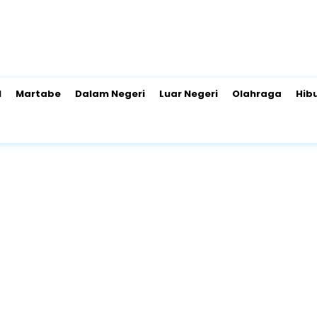
l
Martabe
Dalam Negeri
Luar Negeri
Olahraga
Hib