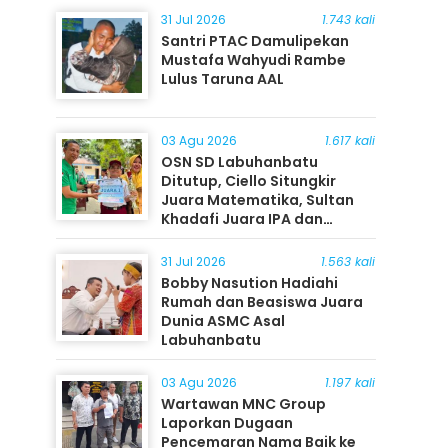
31 Jul 2026
1.743 kali
Santri PTAC Damulipekan
Mustafa Wahyudi Rambe
Lulus Taruna AAL
03 Agu 2026
1.617 kali
OSN SD Labuhanbatu
Ditutup, Ciello Situngkir
Juara Matematika, Sultan
Khadafi Juara IPA dan
Timothy Rangkuti Juara IPS
31 Jul 2026
1.563 kali
Bobby Nasution Hadiahi
Rumah dan Beasiswa Juara
Dunia ASMC Asal
Labuhanbatu
03 Agu 2026
1.197 kali
Wartawan MNC Group
Laporkan Dugaan
Pencemaran Nama Baik ke