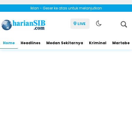
Iklan - Geser ke atas untuk melanjutkan
LIVE
Home
Headlines
Medan Sekitarnya
Kriminal
Martabe