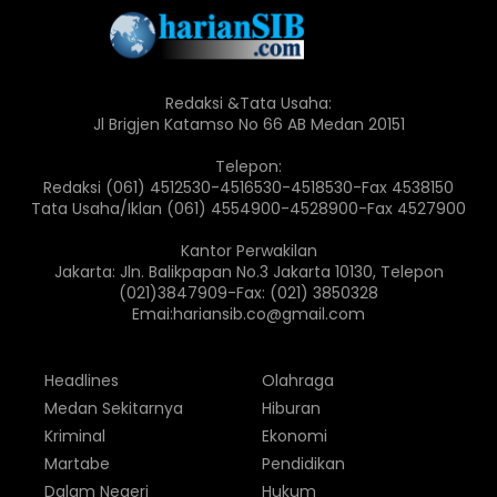
Redaksi &Tata Usaha:
Jl Brigjen Katamso No 66 AB Medan 20151
Telepon:
Redaksi (061) 4512530-4516530-4518530-Fax 4538150
Tata Usaha/Iklan (061) 4554900-4528900-Fax 4527900
Kantor Perwakilan
Jakarta: Jln. Balikpapan No.3 Jakarta 10130, Telepon
(021)3847909-Fax: (021) 3850328
Emai:hariansib.co@gmail.com
Headlines
Olahraga
Medan Sekitarnya
Hiburan
Kriminal
Ekonomi
Martabe
Pendidikan
Dalam Negeri
Hukum