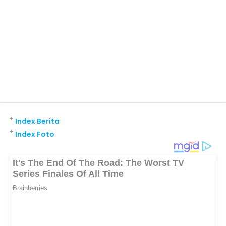
+
Index Berita
+
Index Foto