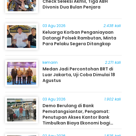
Check Seleksi Akmil, Tiga ABH
Divonis Dua Bulan Penjara
03 Agu 2026
2.438 kali
Keluarga Korban Penganiayaan
Datangi Polsek Rambutan, Minta
Para Pelaku Segera Ditangkap
kemarin
2.271 kali
Medan Jadi Percontohan BRT di
Luar Jakarta, Uji Coba Dimulai 18
Agustus
03 Agu 2026
1.902 kali
Demo Berulang di Bank
Pematangsiantar, Pengamat:
Penutupan Akses Kantor Bank
Timbulkan Biaya Ekonomi bagi
Masyarakat
02 Agu 2026
1.825 kali