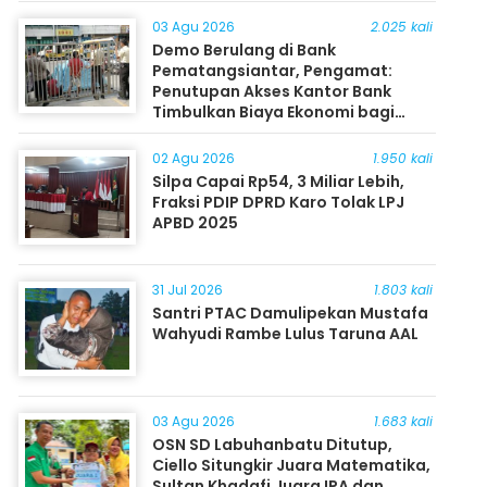
03 Agu 2026
2.025 kali
Demo Berulang di Bank
Pematangsiantar, Pengamat:
Penutupan Akses Kantor Bank
Timbulkan Biaya Ekonomi bagi
Masyarakat
02 Agu 2026
1.950 kali
Silpa Capai Rp54, 3 Miliar Lebih,
Fraksi PDIP DPRD Karo Tolak LPJ
APBD 2025
31 Jul 2026
1.803 kali
Santri PTAC Damulipekan Mustafa
Wahyudi Rambe Lulus Taruna AAL
03 Agu 2026
1.683 kali
OSN SD Labuhanbatu Ditutup,
Ciello Situngkir Juara Matematika,
Sultan Khadafi Juara IPA dan