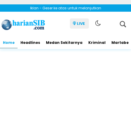
Iklan - Geser ke atas untuk melanjutkan
LIVE
Home
Headlines
Medan Sekitarnya
Kriminal
Martabe