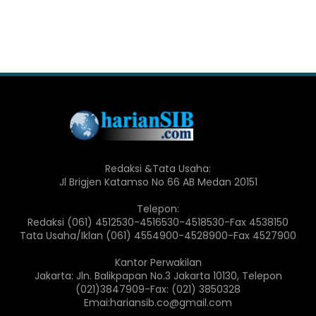
Redaksi &Tata Usaha:
Jl Brigjen Katamso No 66 AB Medan 20151
Telepon:
Redaksi (061) 4512530-4516530-4518530-Fax 4538150
Tata Usaha/Iklan (061) 4554900-4528900-Fax 4527900
Kantor Perwakilan
Jakarta: Jln. Balikpapan No.3 Jakarta 10130, Telepon
(021)3847909-Fax: (021) 3850328
Emai:hariansib.co@gmail.com