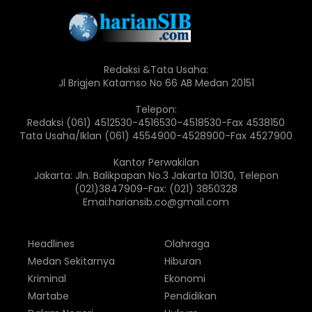
Redaksi &Tata Usaha:
Jl Brigjen Katamso No 66 AB Medan 20151
Telepon:
Redaksi (061) 4512530-4516530-4518530-Fax 4538150
Tata Usaha/Iklan (061) 4554900-4528900-Fax 4527900
Kantor Perwakilan
Jakarta: Jln. Balikpapan No.3 Jakarta 10130, Telepon
(021)3847909-Fax: (021) 3850328
Emai:hariansib.co@gmail.com
Headlines
Olahraga
Medan Sekitarnya
Hiburan
Kriminal
Ekonomi
Martabe
Pendidikan