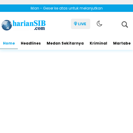
Iklan - Geser ke atas untuk melanjutkan
LIVE
Home
Headlines
Medan Sekitarnya
Kriminal
Martabe