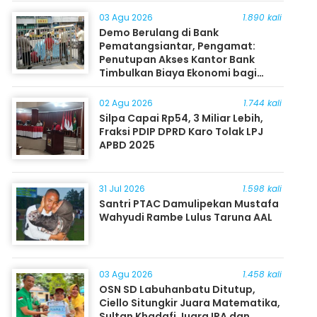
03 Agu 2026
1.890 kali
Demo Berulang di Bank
Pematangsiantar, Pengamat:
Penutupan Akses Kantor Bank
Timbulkan Biaya Ekonomi bagi
Masyarakat
02 Agu 2026
1.744 kali
Silpa Capai Rp54, 3 Miliar Lebih,
Fraksi PDIP DPRD Karo Tolak LPJ
APBD 2025
31 Jul 2026
1.598 kali
Santri PTAC Damulipekan Mustafa
Wahyudi Rambe Lulus Taruna AAL
03 Agu 2026
1.458 kali
OSN SD Labuhanbatu Ditutup,
Ciello Situngkir Juara Matematika,
Sultan Khadafi Juara IPA dan