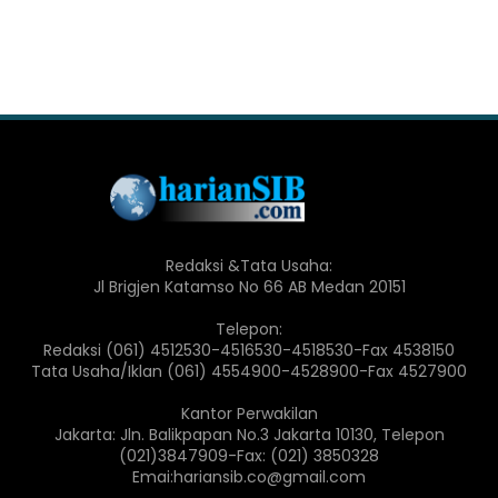
Redaksi &Tata Usaha:
Jl Brigjen Katamso No 66 AB Medan 20151
Telepon:
Redaksi (061) 4512530-4516530-4518530-Fax 4538150
Tata Usaha/Iklan (061) 4554900-4528900-Fax 4527900
Kantor Perwakilan
Jakarta: Jln. Balikpapan No.3 Jakarta 10130, Telepon
(021)3847909-Fax: (021) 3850328
Emai:hariansib.co@gmail.com