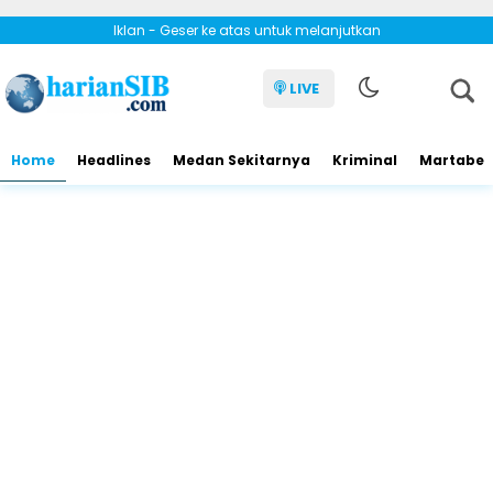
Iklan - Geser ke atas untuk melanjutkan
LIVE
Home
Headlines
Medan Sekitarnya
Kriminal
Martabe