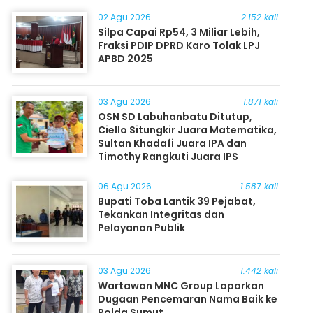
Masyarakat
02 Agu 2026
2.152 kali
Silpa Capai Rp54, 3 Miliar Lebih,
Fraksi PDIP DPRD Karo Tolak LPJ
APBD 2025
03 Agu 2026
1.871 kali
OSN SD Labuhanbatu Ditutup,
Ciello Situngkir Juara Matematika,
Sultan Khadafi Juara IPA dan
Timothy Rangkuti Juara IPS
06 Agu 2026
1.587 kali
Bupati Toba Lantik 39 Pejabat,
Tekankan Integritas dan
Pelayanan Publik
03 Agu 2026
1.442 kali
Wartawan MNC Group Laporkan
Dugaan Pencemaran Nama Baik ke
Polda Sumut