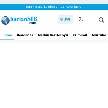
Iklan - Geser ke atas untuk melanjutkan
LIVE
Home
Headlines
Medan Sekitarnya
Kriminal
Martabe