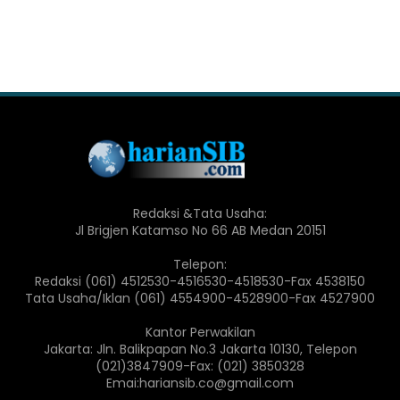
Redaksi &Tata Usaha:
Jl Brigjen Katamso No 66 AB Medan 20151
Telepon:
Redaksi (061) 4512530-4516530-4518530-Fax 4538150
Tata Usaha/Iklan (061) 4554900-4528900-Fax 4527900
Kantor Perwakilan
Jakarta: Jln. Balikpapan No.3 Jakarta 10130, Telepon
(021)3847909-Fax: (021) 3850328
Emai:hariansib.co@gmail.com