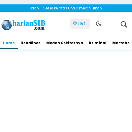
Iklan - Geser ke atas untuk melanjutkan
LIVE
Home
Headlines
Medan Sekitarnya
Kriminal
Martabe