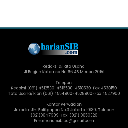
Redaksi &Tata Usaha:
Jl Brigjen Katamso No 66 AB Medan 20151
Telepon:
Redaksi (061) 4512530-4516530-4518530-Fax 4538150
Tata Usaha/Iklan (061) 4554900-4528900-Fax 4527900
Kantor Perwakilan
Jakarta: Jln. Balikpapan No.3 Jakarta 10130, Telepon
(021)3847909-Fax: (021) 3850328
Emai:hariansib.co@gmail.com