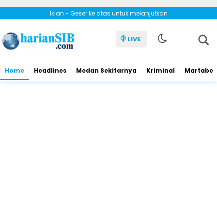
Iklan - Geser ke atas untuk melanjutkan
LIVE
Home
Headlines
Medan Sekitarnya
Kriminal
Martabe