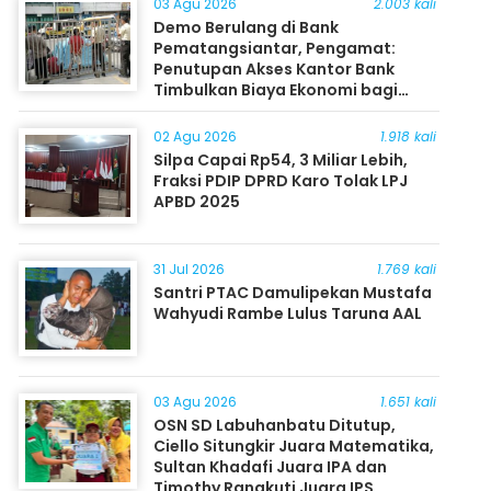
03 Agu 2026
2.003 kali
Demo Berulang di Bank
Pematangsiantar, Pengamat:
Penutupan Akses Kantor Bank
Timbulkan Biaya Ekonomi bagi
Masyarakat
02 Agu 2026
1.918 kali
Silpa Capai Rp54, 3 Miliar Lebih,
Fraksi PDIP DPRD Karo Tolak LPJ
APBD 2025
31 Jul 2026
1.769 kali
Santri PTAC Damulipekan Mustafa
Wahyudi Rambe Lulus Taruna AAL
03 Agu 2026
1.651 kali
OSN SD Labuhanbatu Ditutup,
Ciello Situngkir Juara Matematika,
Sultan Khadafi Juara IPA dan
Timothy Rangkuti Juara IPS