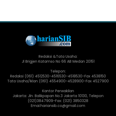
Redaksi &Tata Usaha:
Jl Brigjen Katamso No 66 AB Medan 20151
Telepon:
Redaksi (061) 4512530-4516530-4518530-Fax 4538150
Tata Usaha/Iklan (061) 4554900-4528900-Fax 4527900
Kantor Perwakilan
Jakarta: Jln. Balikpapan No.3 Jakarta 10130, Telepon
(021)3847909-Fax: (021) 3850328
Emai:hariansib.co@gmail.com