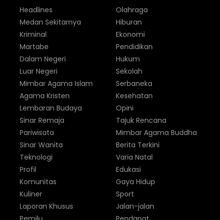
Headlines
Olahraga
Medan Sekitarnya
Hiburan
Kriminal
Ekonomi
Martabe
Pendidikan
Dalam Negeri
Hukum
Luar Negeri
Sekolah
Mimbar Agama Islam
Serbaneka
Agama Kristen
Kesehatan
Lembaran Budaya
Opini
Sinar Remaja
Tajuk Rencana
Pariwisata
Mimbar Agama Buddha
Sinar Wanita
Berita Terkini
Teknologi
Varia Natal
Profil
Edukasi
Komunitas
Gaya Hidup
Kuliner
Sport
Laporan Khusus
Jalan-jalan
Pemilu
Pendapat