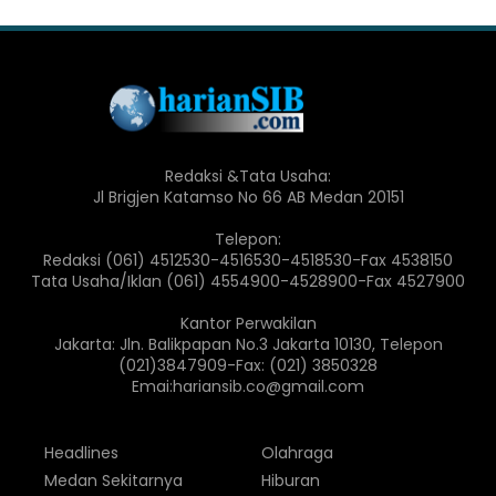
Redaksi &Tata Usaha:
Jl Brigjen Katamso No 66 AB Medan 20151
Telepon:
Redaksi (061) 4512530-4516530-4518530-Fax 4538150
Tata Usaha/Iklan (061) 4554900-4528900-Fax 4527900
Kantor Perwakilan
Jakarta: Jln. Balikpapan No.3 Jakarta 10130, Telepon
(021)3847909-Fax: (021) 3850328
Emai:hariansib.co@gmail.com
Headlines
Olahraga
Medan Sekitarnya
Hiburan