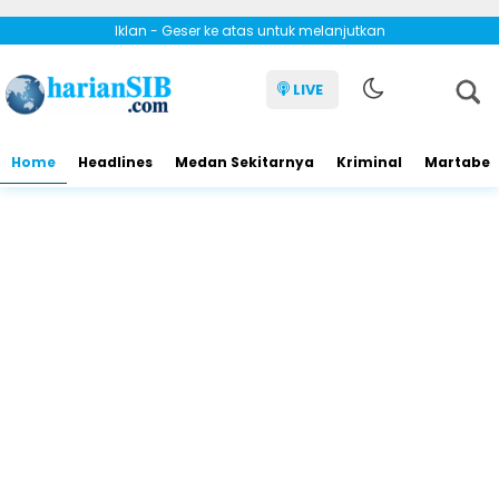
Iklan - Geser ke atas untuk melanjutkan
LIVE
Home
Headlines
Medan Sekitarnya
Kriminal
Martabe